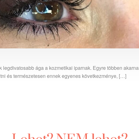
k legdivatosabb ága a kozmetikai iparnak. Egyre többen akarn
tetni és természetesen ennek egyenes következménye, […]