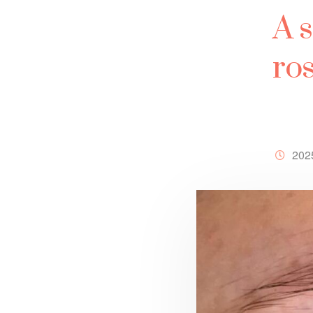
A 
ros
202