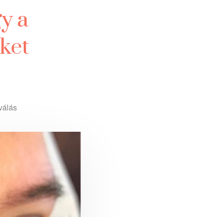
y a
eket
válás