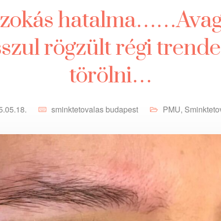
szokás hatalma……Avag
szul rögzült régi trend
törölni…
5.05.18.
sminktetovalas budapest
PMU
,
Sminkteto