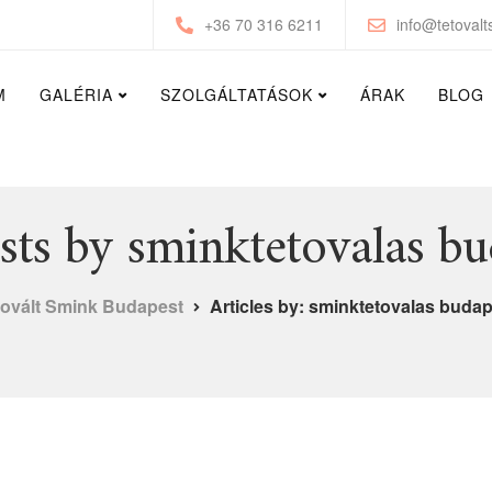
+36 70 316 6211
info@tetovalt
M
GALÉRIA
SZOLGÁLTATÁSOK
ÁRAK
BLOG
osts by sminktetovalas bu
tovált Smink Budapest
Articles by: sminktetovalas buda