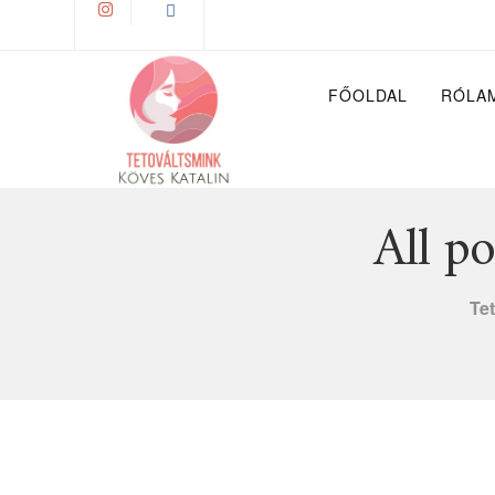
FŐOLDAL
RÓLA
All p
Te