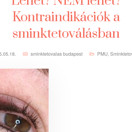
Lehet? NEM lehet?
Kontraindikációk a
sminktetoválásban
5.05.18.
sminktetovalas budapest
PMU
,
Sminkteto