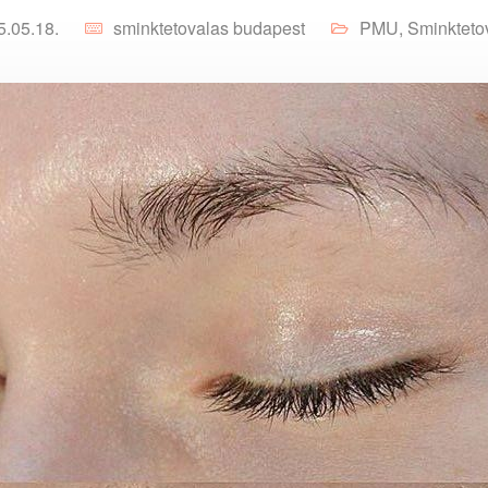
5.05.18.
sminktetovalas budapest
PMU
,
Sminkteto