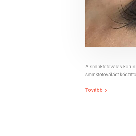
A sminktetoválás korun
sminktetoválást készít
Tovább