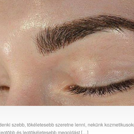
enki szebb, tökéletesebb szeretne lenni, nekünk kozmetikusok
 legtöbb és legtökéletesebb megoldást […]