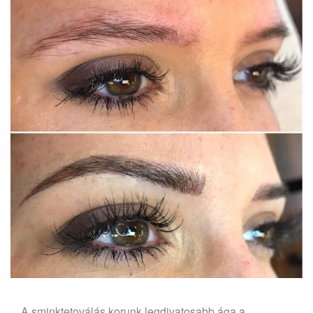
A sminktetoválás korunk legdivatosabb ága a