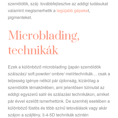
szemöldök, száj- továbbfejlesztve az addigi tudásukat
valamint megismerhetik a
legújabb gépeke
t,
pigmenteket.
Microblading,
technikák
Ezek a különböző microblading (japán szemöldök
szálazás)/ soft powder/ ombre/ melírtechnikák… csak a
teljesség igénye nélkül pár újdonság, kizárólag a
szemöldök témakörében, ami jelentősen túlmutat az
eddigi egyszerű satír és szálazási technikákon, amiket
pár évvel ezelőtt ismerhettünk. De szemhéj esetében a
különböző füstös és több színű tetoválások vagy akár
szájon a szájfény, 3-4-5D technikák szintén