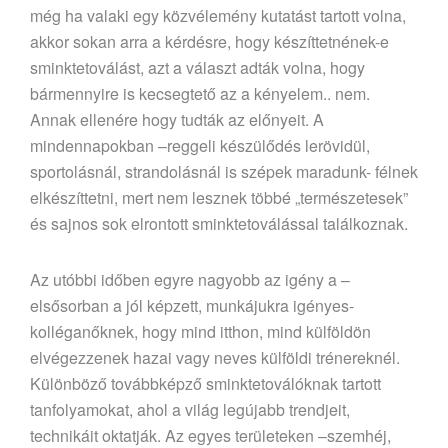
még ha valaki egy közvélemény kutatást tartott volna,
akkor sokan arra a kérdésre, hogy készíttetnének-e
sminktetoválást, azt a választ adták volna, hogy
bármennyire is kecsegtető az a kényelem.. nem.
Annak ellenére hogy tudták az előnyeit. A
mindennapokban –reggeli készülődés lerövidül,
sportolásnál, strandolásnál is szépek maradunk- félnek
elkészíttetni, mert nem lesznek többé „természetesek”
és sajnos sok elrontott sminktetoválással találkoznak.
Az utóbbi időben egyre nagyobb az igény a –
elsősorban a jól képzett, munkájukra igényes-
kolléganőknek, hogy mind itthon, mind külföldön
elvégezzenek hazai vagy neves külföldi trénereknél.
Különböző továbbképző sminktetoválóknak tartott
tanfolyamokat, ahol a világ legújabb trendjeit,
technikáit oktatják. Az egyes területeken –szemhéj,