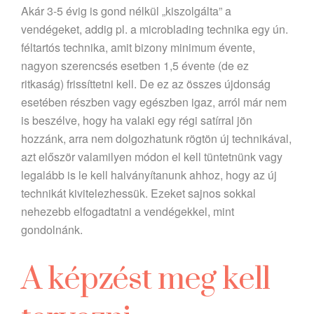
Akár 3-5 évig is gond nélkül „kiszolgálta” a
vendégeket, addig pl. a microblading technika egy ún.
féltartós technika, amit bizony minimum évente,
nagyon szerencsés esetben 1,5 évente (de ez
ritkaság) frissíttetni kell. De ez az összes újdonság
esetében részben vagy egészben igaz, arról már nem
is beszélve, hogy ha valaki egy régi satírral jön
hozzánk, arra nem dolgozhatunk rögtön új technikával,
azt először valamilyen módon el kell tüntetnünk vagy
legalább is le kell halványítanunk ahhoz, hogy az új
technikát kivitelezhessük. Ezeket sajnos sokkal
nehezebb elfogadtatni a vendégekkel, mint
gondolnánk.
A képzést meg kell