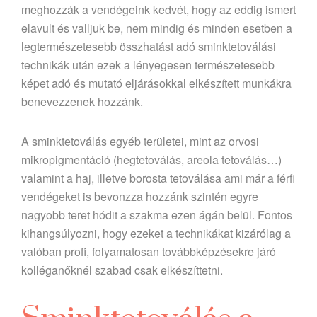
meghozzák a vendégeink kedvét, hogy az eddig ismert
elavult és valljuk be, nem mindig és minden esetben a
legtermészetesebb összhatást adó sminktetoválási
technikák után ezek a lényegesen természetesebb
képet adó és mutató eljárásokkal elkészített munkákra
benevezzenek hozzánk.
A sminktetoválás egyéb területei, mint az orvosi
mikropigmentáció (hegtetoválás, areola tetoválás…)
valamint a haj, illetve borosta tetoválása ami már a férfi
vendégeket is bevonzza hozzánk szintén egyre
nagyobb teret hódit a szakma ezen ágán belül. Fontos
kihangsúlyozni, hogy ezeket a technikákat kizárólag a
valóban profi, folyamatosan továbbképzésekre járó
kolléganőknél szabad csak elkészíttetni.