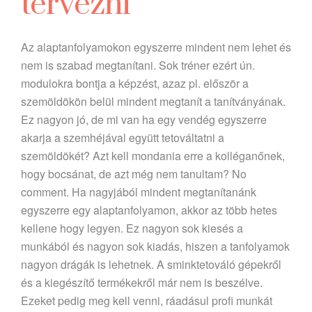
tervezni
Az alaptanfolyamokon egyszerre mindent nem lehet és
nem is szabad megtanítani. Sok tréner ezért ún.
modulokra bontja a képzést, azaz pl. először a
szemöldökön belül mindent megtanít a tanítványának.
Ez nagyon jó, de mi van ha egy vendég egyszerre
akarja a szemhéjával együtt tetováltatni a
szemöldökét? Azt kell mondania erre a kolléganőnek,
hogy bocsánat, de azt még nem tanultam? No
comment. Ha nagyjából mindent megtanítanánk
egyszerre egy alaptanfolyamon, akkor az több hetes
kellene hogy legyen. Ez nagyon sok kiesés a
munkából és nagyon sok kiadás, hiszen a tanfolyamok
nagyon drágák is lehetnek. A sminktetováló gépekről
és a kiegészítő termékekről már nem is beszélve.
Ezeket pedig meg kell venni, ráadásul profi munkát