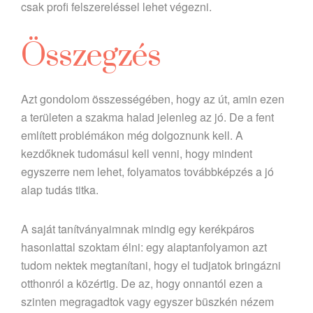
csak profi felszereléssel lehet végezni.
Összegzés
Azt gondolom összességében, hogy az út, amin ezen
a területen a szakma halad jelenleg az jó. De a fent
említett problémákon még dolgoznunk kell. A
kezdőknek tudomásul kell venni, hogy mindent
egyszerre nem lehet, folyamatos továbbképzés a jó
alap tudás titka.
A saját tanítványaimnak mindig egy kerékpáros
hasonlattal szoktam élni: egy alaptanfolyamon azt
tudom nektek megtanítani, hogy el tudjatok bringázni
otthonról a közértig. De az, hogy onnantól ezen a
szinten megragadtok vagy egyszer büszkén nézem