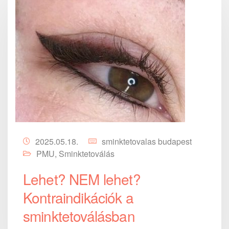
2025.05.18.
sminktetovalas budapest
PMU
,
Sminktetoválás
Lehet? NEM lehet?
Kontraindikációk a
sminktetoválásban