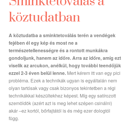
Sminktetoválás a
köztudatban
A köztudatba a sminktetoválás terén a vendégek
fejében él egy kép és most ne a
természetellenességre és a rontott munkákra
gondoljunk, hanem az időre. Arra az időre, amíg ezt
viselik az arcukon, anélkül, hogy további teendőjük
ezzel 2-3 éven belül lenne.
Mert kérem itt van egy pici
probléma. Ezek a technikák ugyan is egyáltalán nem
olyan tartósak vagy csak bizonyos tekintetben a régi
technikákkal készültekhez képest. Míg egy satírozott
szemöldök (azért azt is meg lehet szépen csinálni)
akár –ez kortól, bőrfajtától is és még ezer dologtól
függ.