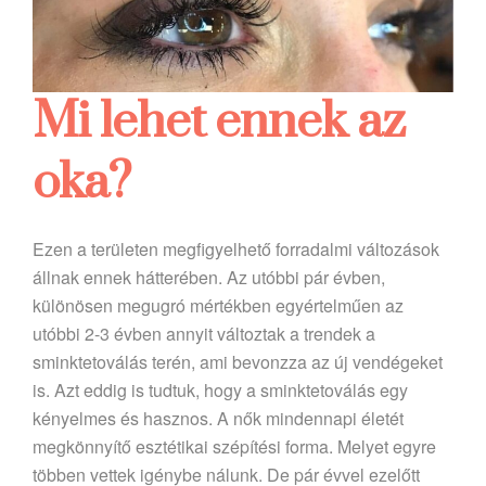
Mi lehet ennek az
oka?
Ezen a területen megfigyelhető forradalmi változások
állnak ennek hátterében. Az utóbbi pár évben,
különösen megugró mértékben egyértelműen az
utóbbi 2-3 évben annyit változtak a trendek a
sminktetoválás terén, ami bevonzza az új vendégeket
is. Azt eddig is tudtuk, hogy a sminktetoválás egy
kényelmes és hasznos. A nők mindennapi életét
megkönnyítő esztétikai szépítési forma. Melyet egyre
többen vettek igénybe nálunk. De pár évvel ezelőtt