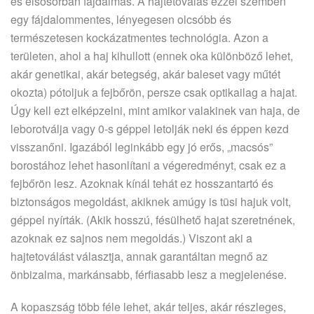
és elsősorban fájdalmas. A hajtetoválás ezzel szemben
egy fájdalommentes, lényegesen olcsóbb és
természetesen kockázatmentes technológia. Azon a
területen, ahol a haj kihullott (ennek oka különböző lehet,
akár genetikai, akár betegség, akár baleset vagy műtét
okozta) pótoljuk a fejbőrön, persze csak optikailag a hajat.
Úgy kell ezt elképzelni, mint amikor valakinek van haja, de
leborotválja vagy 0-s géppel letolják neki és éppen kezd
visszanőni. Igazából leginkább egy jó erős, „macsós”
borostához lehet hasonlítani a végeredményt, csak ez a
fejbőrön lesz. Azoknak kínál tehát ez hosszantartó és
biztonságos megoldást, akiknek amúgy is tüsi hajuk volt,
géppel nyírták. (Akik hosszú, fésülhető hajat szeretnének,
azoknak ez sajnos nem megoldás.) Viszont aki a
hajtetoválást választja, annak garantáltan megnő az
önbizalma, markánsabb, férfiasabb lesz a megjelenése.
A kopaszság több féle lehet, akár teljes, akár részleges,