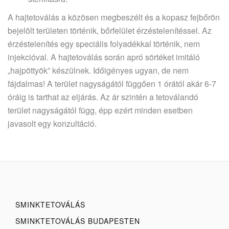
A hajtetoválás a közösen megbeszélt és a kopasz fejbőrön
bejelölt területen történik, bőrfelület érzéstelenítéssel. Az
érzéstelenítés egy speciális folyadékkal történik, nem
injekcióval. A hajtetoválás során apró sörtéket imitáló
„hajpöttyök” készülnek. Időigényes ugyan, de nem
fájdalmas! A terület nagyságától függően 1 órától akár 6-7
óráig is tarthat az eljárás. Az ár szintén a tetoválandó
terület nagyságától függ, épp ezért minden esetben
javasolt egy konzultáció.
SMINKTETOVÁLÁS
SMINKTETOVÁLÁS BUDAPESTEN