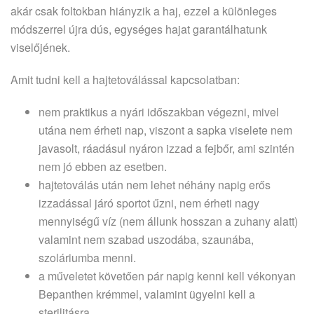
akár csak foltokban hiányzik a haj, ezzel a különleges
módszerrel újra dús, egységes hajat garantálhatunk
viselőjének.
Amit tudni kell a hajtetoválással kapcsolatban:
nem praktikus a nyári időszakban végezni, mivel
utána nem érheti nap, viszont a sapka viselete nem
javasolt, ráadásul nyáron izzad a fejbőr, ami szintén
nem jó ebben az esetben.
hajtetoválás után nem lehet néhány napig erős
izzadással járó sportot űzni, nem érheti nagy
mennyiségű víz (nem állunk hosszan a zuhany alatt)
valamint nem szabad uszodába, szaunába,
szoláriumba menni.
a műveletet követően pár napig kenni kell vékonyan
Bepanthen krémmel, valamint ügyelni kell a
sterilitásra.