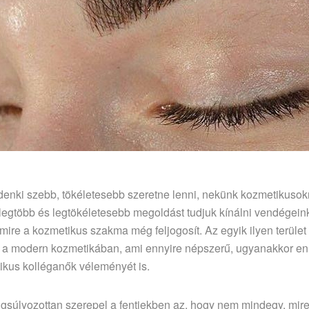
enki szebb, tökéletesebb szeretne lenni, nekünk kozmetikusok
 legtöbb és legtökéletesebb megoldást tudjuk kínálni vendégein
mire a kozmetikus szakma még feljogosít. Az egyik ilyen terület
n a modern kozmetikában, ami ennyire népszerű, ugyanakkor en
ikus kolléganők véleményét is.
gsúlyozottan szerepel a fentiekben az, hogy nem mindegy, mire