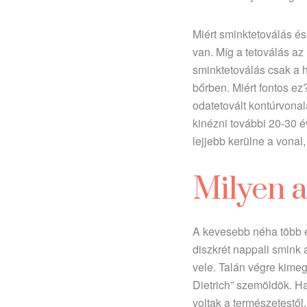
Miért sminktetoválás és
van. Míg a tetoválás az 
sminktetoválás csak a h
bőrben. Miért fontos e
odatetovált kontúrvonal
kinézni további 20-30 év
lejjebb kerülne a vonal
Milyen a
A kevesebb néha több e
diszkrét nappali smink 
vele. Talán végre kimeg
Dietrich” szemöldök. Ha
voltak a természetestől.