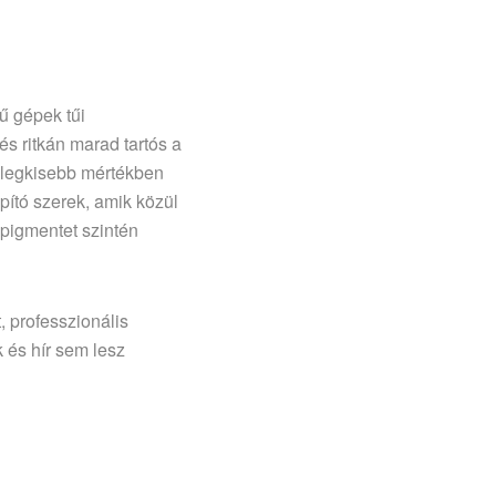
ű gépek tűi
és ritkán marad tartós a
a legkisebb mértékben
pító szerek, amik közül
t pigmentet szintén
, professzionális
 és hír sem lesz