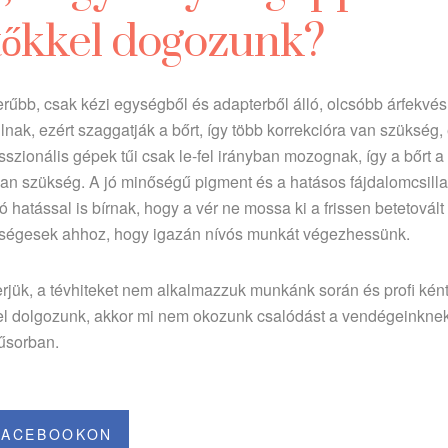
tőkkel dogozunk?
rűbb, csak kézi egységből és adapterből álló, olcsóbb árfekvés
lnak, ezért szaggatják a bőrt, így több korrekcióra van szükség, 
sszionális gépek tűi csak le-fel irányban mozognak, így a bőrt 
g van szükség. A jó minőségű pigment és a hatásos fájdalomcsilla
ó hatással is bírnak, hogy a vér ne mossa ki a frissen betetovál
kségesek ahhoz, hogy igazán nívós munkát végezhessünk.
erjük, a tévhiteket nem alkalmazzuk munkánk során és profi ként
el dolgozunk, akkor mi nem okozunk csalódást a vendégeinknek
műsorban.
FACEBOOKON