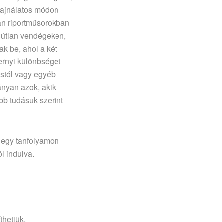
 Sajnálatos módon
yan riportműsorokban
anútlan vendégeken,
k be, ahol a két
ernyi különbséget
ástól vagy egyéb
ányan azok, akik
bb tudásuk szerint
a egy tanfolyamon
ól indulva.
thetjük.