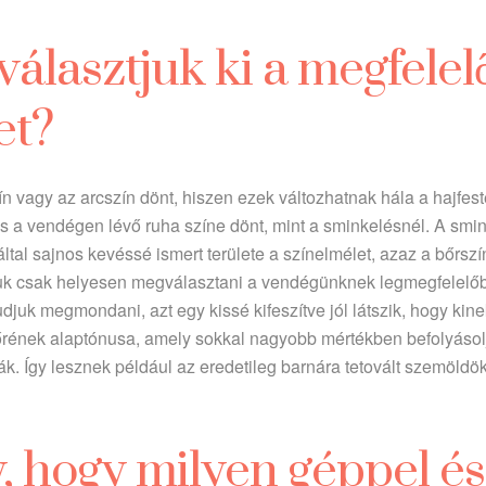
álasztjuk ki a megfelel
et?
n vagy az arcszín dönt, hiszen ezek változhatnak hála a hajfes
s a vendégen lévő ruha színe dönt, mint a sminkelésnél. A smin
ltal sajnos kevéssé ismert területe a színelmélet, azaz a bőrs
uk csak helyesen megválasztani a vendégünknek legmegfelelőb
udjuk megmondani, azt egy kissé kifeszítve jól látszik, hogy kin
rének alaptónusa, amely sokkal nagyobb mértékben befolyásolja
k. Így lesznek például az eredetileg barnára tetovált szemöldö
 hogy milyen géppel és