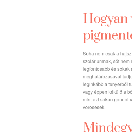
Hogyan v
pigment
Soha nem csak a hajszí
szoláriumnak, sőt nem i
legfontosabb és sokak á
meghatározásával tudj
leginkább a tenyérből t
vagy éppen kékülő a bő
mint azt sokan gondolná
vörösesek.
Mindegy,