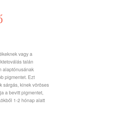
ő
tékeknek vagy a
ktetoválás talán
zín alaptónusának
b pigmentet. Ezt
ek sárgás, kinek vöröses
 a bevitt pigmentet,
kökből 1-2 hónap alatt