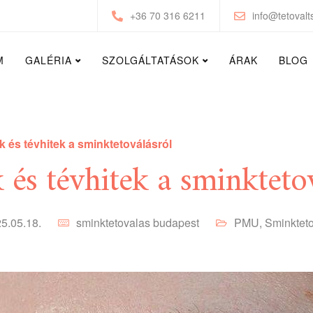
+36 70 316 6211
info@tetovalt
M
GALÉRIA
SZOLGÁLTATÁSOK
ÁRAK
BLOG
 és tévhitek a sminktetoválásról
 és tévhitek a sminktetov
5.05.18.
sminktetovalas budapest
PMU
,
Sminktet