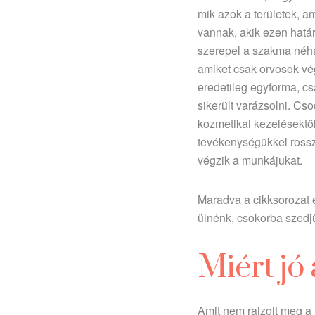
mik azok a területek, 
vannak, akik ezen határ
szerepel a szakma néhá
amiket csak orvosok vé
eredetileg egyforma, c
sikerült varázsolni. Cs
kozmetikai kezelésektő
tevékenységükkel rossz 
végzik a munkájukat.
Maradva a cikksorozat e
ülnénk, csokorba szedjük
Miért jó
Amit nem rajzolt meg a 