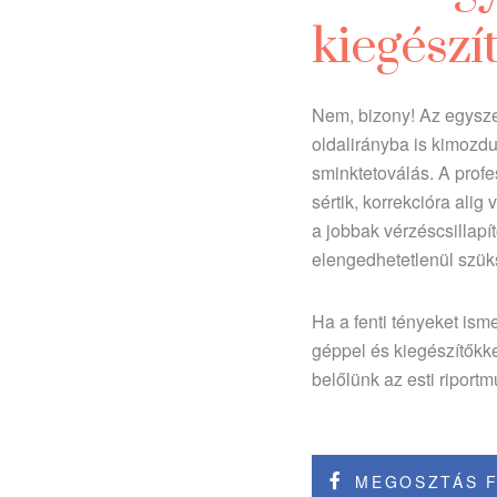
kiegészí
Nem, bizony! Az egysze
oldalirányba is kimozdu
sminktetoválás. A profe
sértik, korrekcióra ali
a jobbak vérzéscsillapít
elengedhetetlenül szü
Ha a fenti tényeket ism
géppel és kiegészítőkk
belőlünk az esti riport
MEGOSZTÁS 