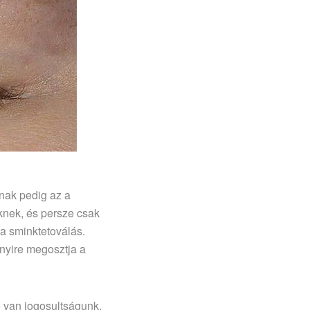
nak pedig az a
knek, és persze csak
 a sminktetoválás.
nyire megosztja a
 van jogosultságunk,