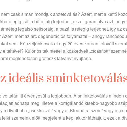
 nem csak simán mondjuk arctetoválás? Azért, mert a kettő közö
irharétegig, sőt a bőraljáig terjedhet, ezzel garantálva azt, hogy 
ámréteg legalsó sejtsoráig, a bazális rétegig terjedhet, így az 
z? Azért, mert az arc degenerációs folyamatai – ahogy ráncoso
akat sem. Képzeljünk csak el egy 20 éves korban tetovált szemk
 elteltével? Különös tekintettel a közkedvelt „cicásított” szemné
, ami meglehetősen groteszk látványt nyújtana.
z ideális sminktetoválá
lve talán itt érvényesül a legjobban. A sminktetoválás minden 
alapjait adhatja meg, illetve a korrigálandó kisebb-nagyobb szé
y a divatból a „csokis száj” vagy a „Kleopátra szem” vagy a „c
 lelki szemeink előtt megjelent a kép, akkor láthatjuk, ezek a d