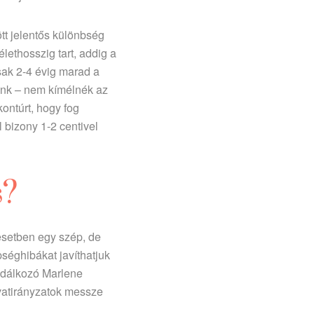
tt jelentős különbség
élethosszig tart, addig a
csak 2-4 évig marad a
dunk – nem kímélnék az
ontúrt, hogy fog
l bizony 1-2 centivel
s?
esetben egy szép, de
pséghibákat javíthatjuk
sodálkozó Marlene
ivatirányzatok messze