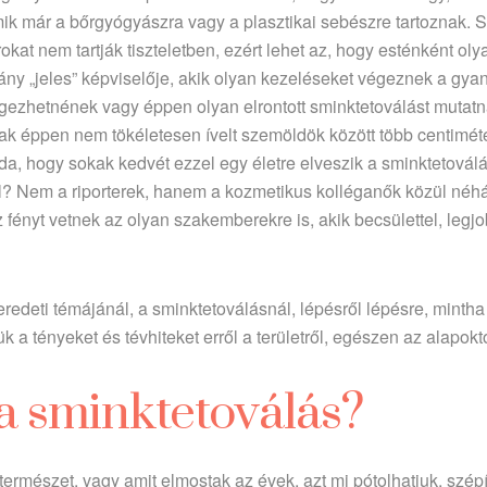
amik már a bőrgyógyászra vagy a plasztikai sebészre tartoznak.
okat nem tartják tiszteletben, ezért lehet az, hogy esténként ol
ny „jeles” képviselője, akik olyan kezeléseket végeznek a gy
gezhetnének vagy éppen olyan elrontott sminktetoválást mutatna
sak éppen nem tökéletesen ívelt szemöldök között több centimét
oda, hogy sokak kedvét ezzel egy életre elveszik a sminktetovál
l? Nem a riporterek, hanem a kozmetikus kolléganők közül néh
fényt vetnek az olyan szakemberekre is, akik becsülettel, legjo
redeti témájánál, a sminktetoválásnál, lépésről lépésre, minth
 a tényeket és tévhiteket erről a területről, egészen az alapokt
 a sminktetoválás?
természet, vagy amit elmostak az évek, azt mi pótolhatjuk, szépí